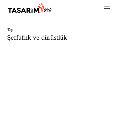
Skip
Menu
to
main
content
Tag
Şeffaflık ve dürüstlük