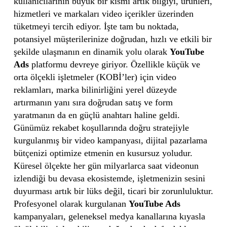
kullanıcılarının büyük bir kısmı artık bilgiyi, ürünleri,
hizmetleri ve markaları video içerikler üzerinden
tüketmeyi tercih ediyor. İşte tam bu noktada,
potansiyel müşterilerinize doğrudan, hızlı ve etkili bir
şekilde ulaşmanın en dinamik yolu olarak
YouTube
Ads
platformu devreye giriyor. Özellikle küçük ve
orta ölçekli işletmeler (KOBİ’ler) için video
reklamları, marka bilinirliğini yerel düzeyde
artırmanın yanı sıra doğrudan satış ve form
yaratmanın da en güçlü anahtarı haline geldi.
Günümüz rekabet koşullarında doğru stratejiyle
kurgulanmış bir video kampanyası, dijital pazarlama
bütçenizi optimize etmenin en kusursuz yoludur.
Küresel ölçekte her gün milyarlarca saat videonun
izlendiği bu devasa ekosistemde, işletmenizin sesini
duyurması artık bir lüks değil, ticari bir zorunluluktur.
Profesyonel olarak kurgulanan
YouTube Ads
kampanyaları, geleneksel medya kanallarına kıyasla