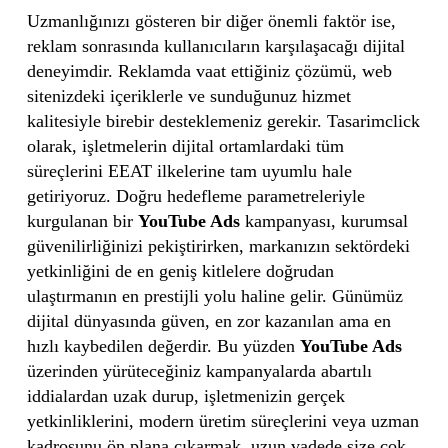
Uzmanlığınızı gösteren bir diğer önemli faktör ise,
reklam sonrasında kullanıcıların karşılaşacağı dijital
deneyimdir. Reklamda vaat ettiğiniz çözümü, web
sitenizdeki içeriklerle ve sunduğunuz hizmet
kalitesiyle birebir desteklemeniz gerekir. Tasarimclick
olarak, işletmelerin dijital ortamlardaki tüm
süreçlerini EEAT ilkelerine tam uyumlu hale
getiriyoruz. Doğru hedefleme parametreleriyle
kurgulanan bir
YouTube Ads
kampanyası, kurumsal
güvenilirliğinizi pekiştirirken, markanızın sektördeki
yetkinliğini de en geniş kitlelere doğrudan
ulaştırmanın en prestijli yolu haline gelir. Günümüz
dijital dünyasında güven, en zor kazanılan ama en
hızlı kaybedilen değerdir. Bu yüzden
YouTube Ads
üzerinden yürüteceğiniz kampanyalarda abartılı
iddialardan uzak durup, işletmenizin gerçek
yetkinliklerini, modern üretim süreçlerini veya uzman
kadrosunu ön plana çıkarmak, uzun vadede size çok