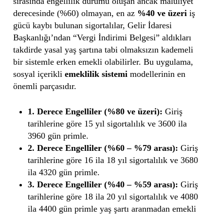
sırasında engellilik durumu oluşan ancak maluliyet
derecesinde (%60) olmayan, en az
%40 ve üzeri
iş
gücü kaybı bulunan sigortalılar, Gelir İdaresi
Başkanlığı’ndan “Vergi İndirimi Belgesi” aldıkları
takdirde yasal yaş şartına tabi olmaksızın kademeli
bir sistemle erken emekli olabilirler. Bu uygulama,
sosyal içerikli
emeklilik sistemi
modellerinin en
önemli parçasıdır.
1. Derece Engelliler (%80 ve üzeri):
Giriş
tarihlerine göre 15 yıl sigortalılık ve 3600 ila
3960 gün primle.
2. Derece Engelliler (%60 – %79 arası):
Giriş
tarihlerine göre 16 ila 18 yıl sigortalılık ve 3680
ila 4320 gün primle.
3. Derece Engelliler (%40 – %59 arası):
Giriş
tarihlerine göre 18 ila 20 yıl sigortalılık ve 4080
ila 4400 gün primle yaş şartı aranmadan emekli