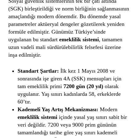
Sosyal güvenlik sistemlerinin tek bir çatı altında
(SGK) birleştirildiği ve norm birliğinin sağlanmasının
amaçlandığı modern dönemdir. Bu dönemde yasal
parametreler aktüeryal dengeler gözetilerek yeniden
formüle edilmiştir. Günümüz Türkiye’sinde
uygulanan bu standart
emeklilik sistemi
, tamamen
uzun vadeli mali sürdürülebilirlik felsefesi üzerine
inşa edilmiştir.
Standart Şartlar:
İlk kez 1 Mayıs 2008 ve
sonrasında işe giren 4A (SSK) mensupları için
tam emeklilik primi
7200 gün (20 yıl)
olarak
uygulanır. Yaş sınırı kadınlarda 58, erkeklerde
60’tır.
Kademeli Yaş Artış Mekanizması:
Modern
emeklilik sistemi
içinde yasal yaş sınırı sabit bir
veri değildir. 7200 veya 9000 prim gününün
tamamlandığı tarihe göre yaş sınırı kademeli