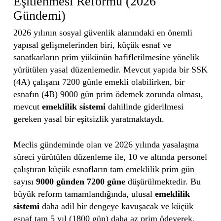
Eşitlenmesi Reformu (2026
Gündemi)
2026 yılının sosyal güvenlik alanındaki en önemli
yapısal gelişmelerinden biri, küçük esnaf ve
sanatkarların prim yükünün hafifletilmesine yönelik
yürütülen yasal düzenlemedir. Mevcut yapıda bir SSK
(4A) çalışanı 7200 günle emekli olabilirken, bir
esnafın (4B) 9000 gün prim ödemek zorunda olması,
mevcut
emeklilik sistemi
dahilinde giderilmesi
gereken yasal bir eşitsizlik yaratmaktaydı.
Meclis gündeminde olan ve 2026 yılında yasalaşma
süreci yürütülen düzenleme ile, 10 ve altında personel
çalıştıran küçük esnafların tam emeklilik prim gün
sayısı
9000 günden 7200 güne
düşürülmektedir. Bu
büyük reform tamamlandığında, ulusal
emeklilik
sistemi
daha adil bir dengeye kavuşacak ve küçük
esnaf tam 5 yıl (1800 gün) daha az prim ödeyerek,