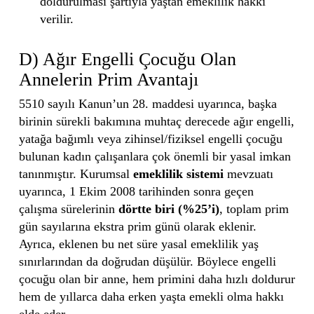
doldurulması şartıyla yaştan emeklilik hakkı
verilir.
D) Ağır Engelli Çocuğu Olan
Annelerin Prim Avantajı
5510 sayılı Kanun’un 28. maddesi uyarınca, başka
birinin sürekli bakımına muhtaç derecede ağır engelli,
yatağa bağımlı veya zihinsel/fiziksel engelli çocuğu
bulunan kadın çalışanlara çok önemli bir yasal imkan
tanınmıştır. Kurumsal
emeklilik sistemi
mevzuatı
uyarınca, 1 Ekim 2008 tarihinden sonra geçen
çalışma sürelerinin
dörtte biri (%25’i)
, toplam prim
gün sayılarına ekstra prim günü olarak eklenir.
Ayrıca, eklenen bu net süre yasal emeklilik yaş
sınırlarından da doğrudan düşülür. Böylece engelli
çocuğu olan bir anne, hem primini daha hızlı doldurur
hem de yıllarca daha erken yaşta emekli olma hakkı