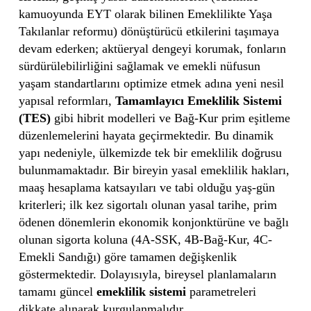
kamuoyunda EYT olarak bilinen Emeklilikte Yaşa
Takılanlar reformu) dönüştürücü etkilerini taşımaya
devam ederken; aktüeryal dengeyi korumak, fonların
sürdürülebilirliğini sağlamak ve emekli nüfusun
yaşam standartlarını optimize etmek adına yeni nesil
yapısal reformları,
Tamamlayıcı Emeklilik Sistemi
(TES)
gibi hibrit modelleri ve Bağ-Kur prim eşitleme
düzenlemelerini hayata geçirmektedir. Bu dinamik
yapı nedeniyle, ülkemizde tek bir emeklilik doğrusu
bulunmamaktadır. Bir bireyin yasal emeklilik hakları,
maaş hesaplama katsayıları ve tabi olduğu yaş-gün
kriterleri; ilk kez sigortalı olunan yasal tarihe, prim
ödenen dönemlerin ekonomik konjonktürüne ve bağlı
olunan sigorta koluna (4A-SSK, 4B-Bağ-Kur, 4C-
Emekli Sandığı) göre tamamen değişkenlik
göstermektedir. Dolayısıyla, bireysel planlamaların
tamamı güncel
emeklilik sistemi
parametreleri
dikkate alınarak kurgulanmalıdır.