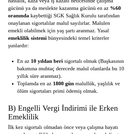
hastalık, kaza veya iş kazası neticesinde çalışma
gücünü ya da meslekte kazanma gücünü en az
%60
oranında
kaybettiği SGK Sağlık Kurulu tarafından
onaylanan sigortalılar malul sayılırlar. Malulen
emekli olabilmek için yaş şartı aranmaz. Yasal
emeklilik sistemi
bünyesindeki temel kriterler
şunlardır:
En az
10 yıldan beri
sigortalı olmak (Başkasının
bakımına muhtaç derecede malul olanlarda bu 10
yıllık süre aranmaz).
Toplamda en az
1800 gün
malullük, yaşlılık ve
ölüm sigortaları primi ödemiş olmak.
B) Engelli Vergi İndirimi ile Erken
Emeklilik
İlk kez sigortalı olmadan önce veya çalışma hayatı