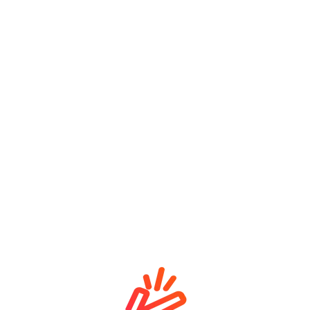
rganik müşteri trafiği sağlamaya devam eder. Arama trendleri
lerek bu yatırımı yapmak mantıklıdır.
tent Kriterlerine Tam Uyumlu İ
 gerçekleştirdiği modern güncellemelerle birlikte artık kulla
zmanlık, birinci elden deneyim ve yüksek güvenilirlik (EEAT)
ece kuru bir ürün listelemesi ve sıradan “satın al” butonları
i kullanım alanları, doğru saklama ve muhafaza koşulları, has
gilendirici, editoryal kalitede içerikler üretmelisiniz. Bu viz
ilgi otoritesi” ve güvenilir kaynak olarak kabul etmesini sağlar.
, sitenizin genel SEO puanını tavan yaptıracaktır.
ünü Diğer Çeşitlerden Ayıran Teme
yapısı, toprak bileşenleri, mikro klima özellikleri ve nem den
ine özgü, zengin bir aroma profili kazandırmaktadır. Karaden