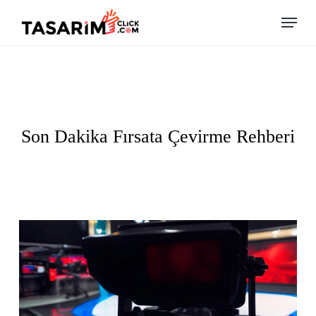
Skip
Menu
to
main
content
Son Dakika Fırsata Çevirme Rehberi